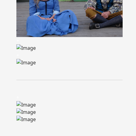
+
+
+