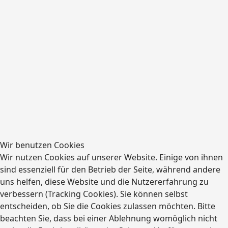
92648 Vohenstrauß
Kontakt zu uns
Tel.: +49 (0)160 96602902
vorstand@stadtbuehne.de
Social-Media
Wir benutzen Cookies
Wir nutzen Cookies auf unserer Website. Einige von ihnen
fab fa-instagram
fab fa-facebook-f
fab fa-threads
sind essenziell für den Betrieb der Seite, während andere
fab fa-whatsapp
uns helfen, diese Website und die Nutzererfahrung zu
Rechtliches
verbessern (Tracking Cookies). Sie können selbst
entscheiden, ob Sie die Cookies zulassen möchten. Bitte
beachten Sie, dass bei einer Ablehnung womöglich nicht
Impressum